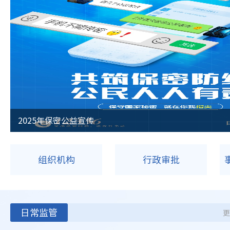
@国务院 我为政府工作报告提建议
2025年保密公益宣传
全国两会
组织机构
行政审批
日常监管
更