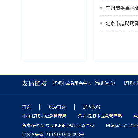
广州市番禺区
北京市唐明明
友情链接
抚顺市应急服务中心（培训咨询）
抚顺市
|
|
首页
设为首页
加入收藏
主办:抚顺市应急管理局
承办:抚顺市应急管理局
电
备案/许可证号:辽ICP备19011859号-2
网站标识码: 2104
辽公网安备: 21040202000093号