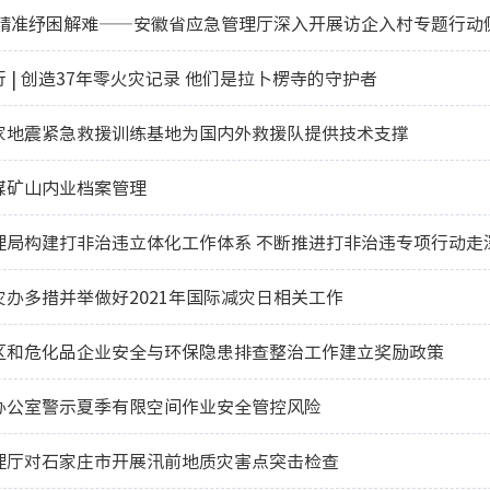
 精准纾困解难——安徽省应急管理厅深入开展访企入村专题行动
 | 创造37年零火灾记录 他们是拉卜楞寺的守护者
家地震紧急救援训练基地为国内外救援队提供技术支撑
煤矿山内业档案管理
理局构建打非治违立体化工作体系 不断推进打非治违专项行动走
办多措并举做好2021年国际减灾日相关工作
区和危化品企业安全与环保隐患排查整治工作建立奖励政策
办公室警示夏季有限空间作业安全管控风险
理厅对石家庄市开展汛前地质灾害点突击检查