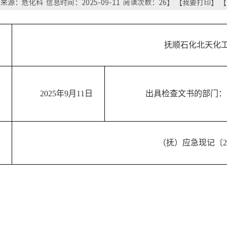
来源：危化科 信息时间：2025-09-11 阅读次数：
26
】 【
我要打印
】 【
抚顺石化北天化
2025年9月11日
出具检查文书的部门：
（抚）应急现记〔20