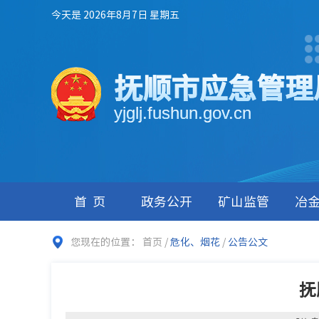
今天是 2026年8月7日 星期五
抚顺市应急管理
yjglj.fushun.gov.cn
首页
政务公开
矿山监管
冶
您现在的位置：
首页
/
危化、烟花
/
公告公文
抚