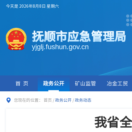
今天是 2026年8月8日 星期六
抚顺市应急管理局
yjglj.fushun.gov.cn
首页
政务公开
矿山监管
冶金工贸
您现在的位置：
首页
/
政务公开
/
政务动态
我省全