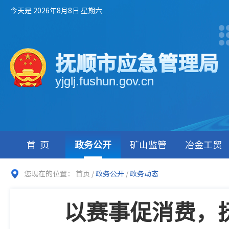
今天是 2026年8月8日 星期六
抚顺市应急管理局
yjglj.fushun.gov.cn
首页
政务公开
矿山监管
冶金工贸
您现在的位置：
首页
/
政务公开
/
政务动态
以赛事促消费，