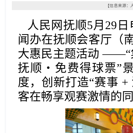
【信息来源：人民
人民网抚顺5月29
闻办在抚顺会客厅（南
大惠民主题活动 ——
抚顺・免费得球票”景
度，创新打造“赛事 +
客在畅享观赛激情的