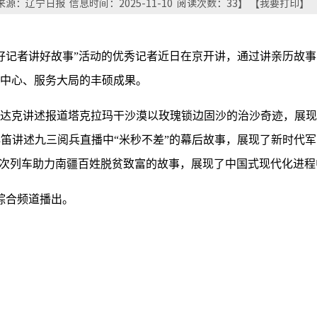
源：辽宁日报 信息时间：2025-11-10 阅读次数：
33
】 【
我要打印
】 
“好记者讲好故事”活动的优秀记者近日在京开讲，通过讲亲历故
中心、服务大局的丰硕成果。
达克讲述报道塔克拉玛干沙漠以玫瑰锁边固沙的治沙奇迹，展现
笛讲述九三阅兵直播中“米秒不差”的幕后故事，展现了新时代
57次列车助力南疆百姓脱贫致富的故事，展现了中国式现代化进
综合频道播出。