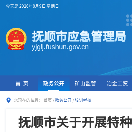
今天是 2026年8月9日 星期日
抚顺市应急管理局
yjglj.fushun.gov.cn
首页
政务公开
矿山监管
冶金工贸
您现在的位置：
首页
/
政务公开
/
培训考核
抚顺市关于开展特种