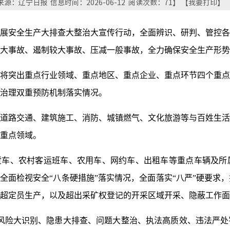
源：辽宁日报 信息时间：2026-06-12 阅读次数：
71
】 【
我要打印
】 
展安全生产大排查大整治大宣传行动，全面辨识、研判、管控各
大事故、遏制较大事故、压减一般事故，全力确保安全生产形势
将突出重点行业领域、重点地区、重点企业、重点环节四个重点
治理双重预防机制落实情况。
道路交通、建筑施工、消防、城镇燃气、文化旅游等与百姓生活
重点领域。
货车、农村客运班车、农用车、网约车、出租车等重点车辆及所
将全面检视安全“八条硬措施”落实情况，全面落实“八严”硬要求
超定员生产，以及超出采矿权登记的开采区域开采、隐蔽工作面
风险大识别、隐患大排查、问题大整治、执法高质效、违法严处