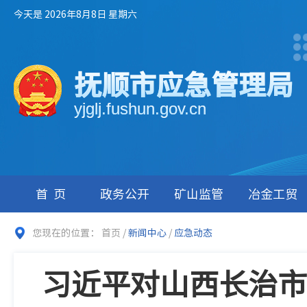
今天是 2026年8月8日 星期六
抚顺市应急管理局
yjglj.fushun.gov.cn
首页
政务公开
矿山监管
冶金工贸
您现在的位置：
首页
/
新闻中心
/
应急动态
习近平对山西长治市