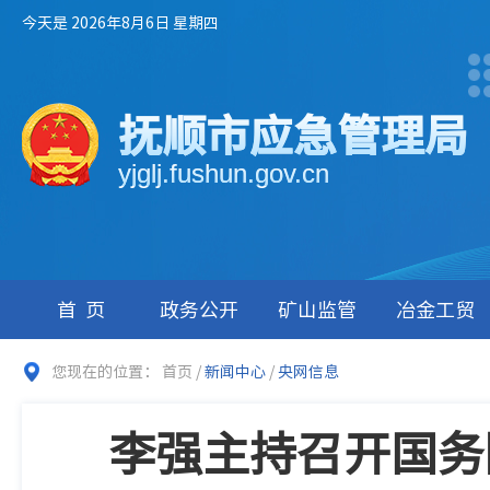
今天是 2026年8月6日 星期四
抚顺市应急管理局
yjglj.fushun.gov.cn
首页
政务公开
矿山监管
冶金工贸
您现在的位置：
首页
/
新闻中心
/
央网信息
李强主持召开国务